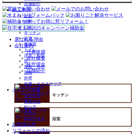
店舗紹介
施工事例
サ
全面
ブ
玄関
メ
LDK
ニ
キッチン
ュ
浴室
選ばれる理由
ー
洗面室
会社案内
を
トイレ
展
代表挨拶
洋室・和室
開
会社概要
窓
経営理念
屋根・外壁
店舗紹介
屋根
外壁
外構・エクステリア
イベント情報
キッチン
全店合同
新居浜店
松山店
今治店
四国中央店
浴室
お客様の声
リフォームの流れ