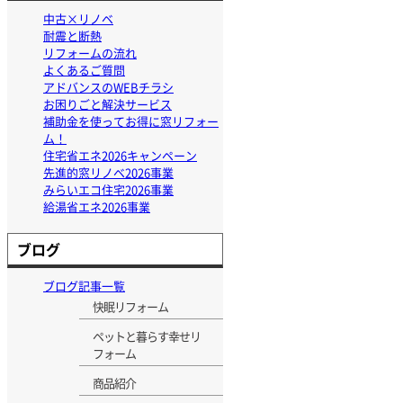
中古×リノベ
耐震と断熱
リフォームの流れ
よくあるご質問
アドバンスのWEBチラシ
お困りごと解決サービス
補助金を使ってお得に窓リフォー
ム！
住宅省エネ2026キャンペーン
先進的窓リノベ2026事業
みらいエコ住宅2026事業
給湯省エネ2026事業
ブログ
ブログ記事一覧
快眠リフォーム
ペットと暮らす幸せリ
フォーム
商品紹介