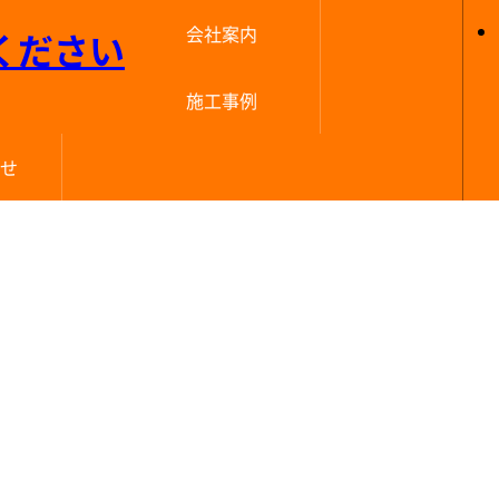
会社案内
選ばれる理由
代表挨拶
会社概要
経営理念
店舗紹介
施工事例
外構・エクステリア
洋室・和室
屋根・外壁
キッチン
洗面室
トイレ
全面
玄関
浴室
屋根
外壁
LDK
窓
せ
し込み
ちら
もり
せ