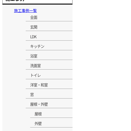
施工事例一覧
全面
玄関
LDK
キッチン
浴室
洗面室
トイレ
洋室・和室
窓
屋根・外壁
屋根
外壁