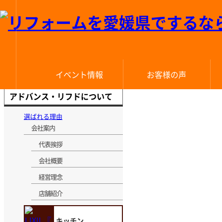
メニューを閉じる
イベント情報
お客様の声
アドバンス・リフドについて
四国中央店
全店合同
新居浜店
松山店
今治店
選ばれる理由
会社案内
代表挨拶
会社概要
経営理念
店舗紹介
キッチン