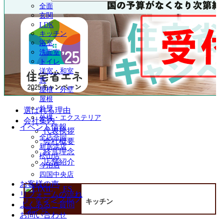
全面
玄関
LDK
キッチン
浴室
洗面室
トイレ
洋室・和室
窓
屋根・外壁
屋根
外壁
選ばれる理由
外構・エクステリア
会社案内
イベント情報
代表挨拶
全店合同
会社概要
新居浜店
経営理念
松山店
店舗紹介
今治店
四国中央店
お客様の声
リフォームの流れ
キッチン
よくあるご質問
お問い合わせ