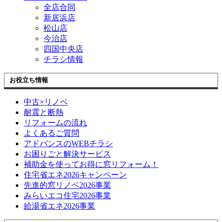
全店合同
新居浜店
松山店
今治店
四国中央店
チラシ情報
お役立ち情報
中古×リノベ
耐震と断熱
リフォームの流れ
よくあるご質問
アドバンスのWEBチラシ
お困りごと解決サービス
補助金を使ってお得に窓リフォーム！
住宅省エネ2026キャンペーン
先進的窓リノベ2026事業
みらいエコ住宅2026事業
給湯省エネ2026事業