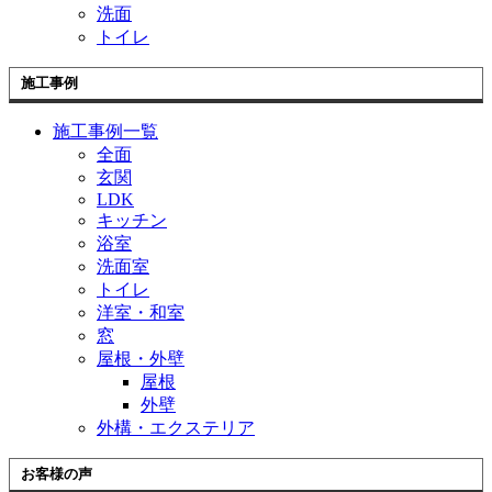
開
洗面
トイレ
施工事例
施工事例一覧
全面
玄関
LDK
キッチン
浴室
洗面室
トイレ
洋室・和室
窓
屋根・外壁
屋根
外壁
外構・エクステリア
お客様の声