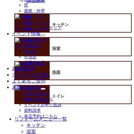
店舗紹介
開
窓
屋根・外壁
屋根
外壁
キッチン
外構・エクステリア
イベント情報
サ
全店合同
ブ
新居浜店
メ
浴室
松山店
ニ
今治店
ュ
四国中央店
ー
お客様の声
を
洗面
リフォームの流れ
展
よくあるご質問
開
お問い合わせ
サ
お問い合わせ
トイレ
ブ
無料お見積もり
メ
イベントお申し込み
ニ
資料請求
ュ
来店予約はこちら
ー
リフォームメニュー一覧
を
キッチン
展
浴室