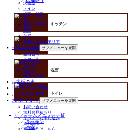
店舗紹介
洗面室
トイレ
洋室・和室
窓
キッチン
屋根・外壁
屋根
外壁
外構・エクステリア
イベント情報
浴室
サブメニューを展開
全店合同
新居浜店
松山店
洗面
今治店
四国中央店
お客様の声
リフォームの流れ
トイレ
よくあるご質問
お問い合わせ
サブメニューを展開
お問い合わせ
無料お見積もり
リフォームメニュー一覧
イベントお申し込み
キッチン
資料請求
浴室
来店予約はこちら