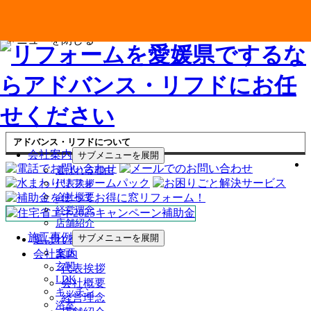
メニューを閉じる
アドバンス・リフドについて
会社案内
サブメニューを展開
選ばれる理由
代表挨拶
会社概要
経営理念
店舗紹介
施工事例
サブメニューを展開
選ばれる理由
会社案内
全面
玄関
代表挨拶
LDK
会社概要
キッチン
経営理念
浴室