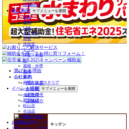
店舗紹介
施工事例
サブメニューを展開
全面
玄関
LDK
キッチン
浴室
洗面室
トイレ
洋室・和室
窓
屋根・外壁
選ばれる理由
屋根
会社案内
外壁
代表挨拶
外構・エクステリア
イベント情報
会社概要
サブメニューを展開
経営理念
全店合同
新居浜店
店舗紹介
松山店
今治店
四国中央店
お客様の声
キッチン
リフォームの流れ