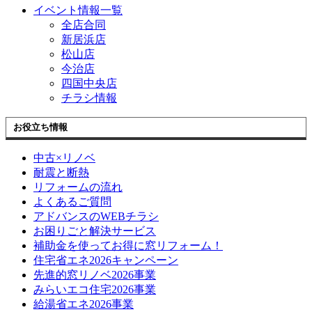
イベント情報一覧
全店合同
新居浜店
松山店
今治店
四国中央店
チラシ情報
お役立ち情報
中古×リノベ
耐震と断熱
リフォームの流れ
よくあるご質問
アドバンスのWEBチラシ
お困りごと解決サービス
補助金を使ってお得に窓リフォーム！
住宅省エネ2026キャンペーン
先進的窓リノベ2026事業
みらいエコ住宅2026事業
給湯省エネ2026事業