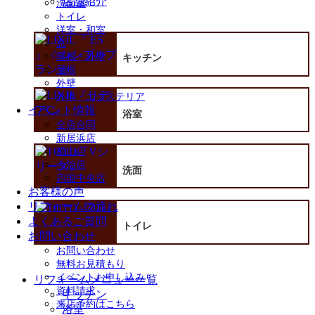
店舗紹介
洗面室
を
トイレ
展
洋室・和室
開
窓
屋根・外壁
キッチン
屋根
外壁
外構・エクステリア
イベント情報
浴室
全店合同
新居浜店
松山店
今治店
洗面
四国中央店
お客様の声
リフォームの流れ
よくあるご質問
トイレ
お問い合わせ
お問い合わせ
無料お見積もり
イベントお申し込み
リフォームメニュー一覧
資料請求
キッチン
来店予約はこちら
浴室