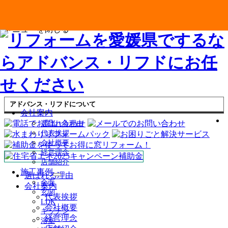
メニューを閉じる
アドバンス・リフドについて
会社案内
選ばれる理由
代表挨拶
会社概要
経営理念
店舗紹介
施工事例
選ばれる理由
サ
全面
会社案内
ブ
玄関
代表挨拶
メ
LDK
ニ
会社概要
キッチン
ュ
経営理念
浴室
ー