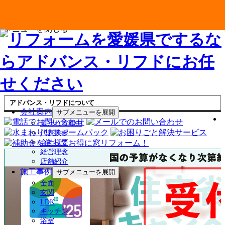
メニューを閉じる
アドバンス・リフドについて
会社案内
サブメニューを展開
選ばれる理由
代表挨拶
会社概要
経営理念
店舗紹介
施工事例
サブメニューを展開
全面
玄関
LDK
キッチン
浴室