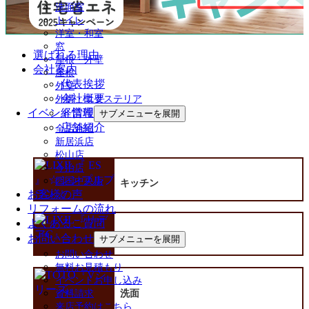
洗面室
トイレ
洋室・和室
窓
選ばれる理由
屋根・外壁
会社案内
屋根
代表挨拶
外壁
会社概要
外構・エクステリア
経営理念
イベント情報
サブメニューを展開
店舗紹介
全店合同
新居浜店
松山店
今治店
四国中央店
キッチン
お客様の声
リフォームの流れ
よくあるご質問
お問い合わせ
浴室
サブメニューを展開
お問い合わせ
無料お見積もり
イベントお申し込み
洗面
資料請求
来店予約はこちら