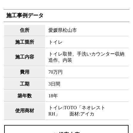
施工事例データ
住所
愛媛県松山市
施工箇所
トイレ
トイレ取替、手洗いカウンター収納
施工内容
造作、内装
費用
70万円
工期
3日間
築年数
18年
トイレ:TOTO「ネオレスト
使用商材
RH」 面材:アイカ