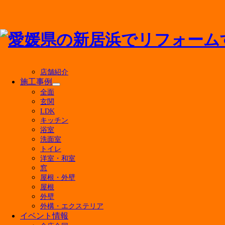
メニューを閉じる
店舗紹介
施工事例
サ
全面
ブ
玄関
アドバンス・リフドについて
メ
LDK
ニ
キッチン
ュ
選ばれる理由
浴室
ー
会社案内
洗面室
を
代表挨拶
トイレ
展
洋室・和室
会社概要
開
窓
経営理念
屋根・外壁
店舗紹介
屋根
外壁
外構・エクステリア
イベント情報