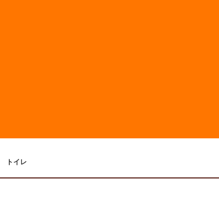
浴室
洗面
トイレ