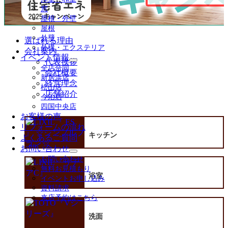
開
窓
屋根・外壁
屋根
外壁
選ばれる理由
外構・エクステリア
会社案内
イベント情報
代表挨拶
サ
全店合同
会社概要
ブ
新居浜店
メ
経営理念
松山店
ニ
店舗紹介
今治店
ュ
四国中央店
ー
お客様の声
を
リフォームの流れ
展
キッチン
よくあるご質問
開
お問い合わせ
サ
お問い合わせ
ブ
無料お見積もり
メ
浴室
イベントお申し込み
ニ
資料請求
ュ
来店予約はこちら
ー
を
洗面
展