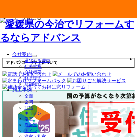
メニューを閉じる
会社案内
サ
選ばれる理由
アドバンス・リフドについて
ブ
代表挨拶
メ
会社概要
ニ
経営理念
ュ
店舗紹介
ー
施工事例
を
サ
全面
展
ブ
玄関
開
メ
LDK
ニ
キッチン
ュ
浴室
ー
洗面室
を
トイレ
展
洋室・和室