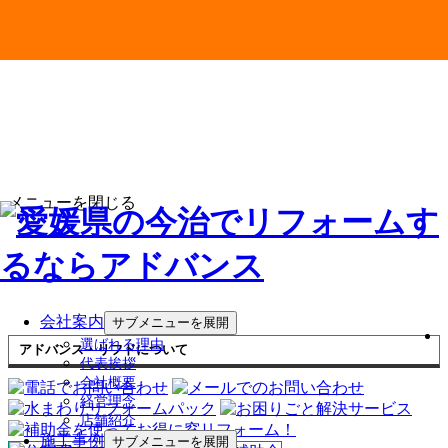
メニューを閉じる
会社案内
サブメニューを展開
選ばれる理由
アドバンス・リフドについて
代表挨拶
会社概要
経営理念
店舗紹介
施工事例
サブメニューを展開