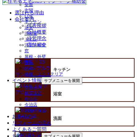
全面
玄関
選ばれる理由
LDK
会社案内
キッチン
代表挨拶
浴室
会社概要
洗面室
経営理念
トイレ
店舗紹介
洋室・和室
窓
屋根・外壁
屋根
外壁
キッチン
外構・エクステリア
イベント情報
サブメニューを展開
全店合同
新居浜店
浴室
松山店
今治店
四国中央店
お客様の声
洗面
リフォームの流れ
よくあるご質問
お問い合わせ
サブメニューを展開