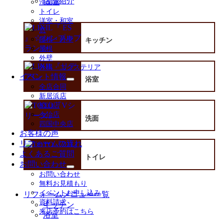
店舗紹介
洗面室
を
トイレ
展
洋室・和室
開
窓
屋根・外壁
キッチン
屋根
外壁
外構・エクステリア
イベント情報
浴室
サ
全店合同
ブ
新居浜店
メ
松山店
ニ
今治店
ュ
洗面
四国中央店
ー
お客様の声
を
リフォームの流れ
展
よくあるご質問
開
トイレ
お問い合わせ
サ
お問い合わせ
ブ
無料お見積もり
メ
イベントお申し込み
リフォームメニュー一覧
ニ
資料請求
キッチン
ュ
来店予約はこちら
ー
浴室