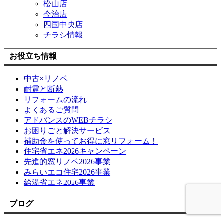
松山店
今治店
四国中央店
チラシ情報
お役立ち情報
中古×リノベ
耐震と断熱
リフォームの流れ
よくあるご質問
アドバンスのWEBチラシ
お困りごと解決サービス
補助金を使ってお得に窓リフォーム！
住宅省エネ2026キャンペーン
先進的窓リノベ2026事業
みらいエコ住宅2026事業
給湯省エネ2026事業
ブログ