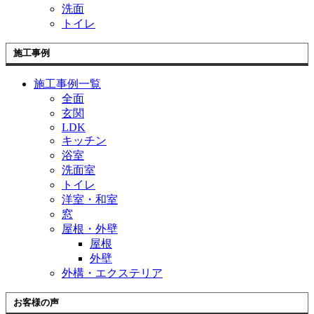
を
洗面
展
トイレ
開
施工事例
施工事例一覧
全面
玄関
LDK
キッチン
浴室
洗面室
トイレ
洋室・和室
窓
屋根・外壁
屋根
外壁
外構・エクステリア
お客様の声