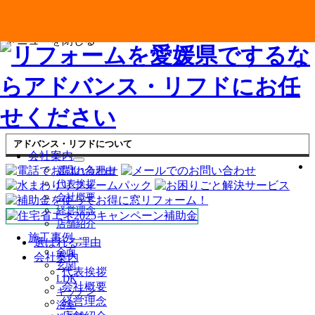
メニューを閉じる
アドバンス・リフドについて
会社案内
サ
選ばれる理由
ブ
代表挨拶
メ
会社概要
ニ
経営理念
ュ
店舗紹介
ー
施工事例
を
選ばれる理由
サ
全面
展
会社案内
ブ
玄関
開
代表挨拶
メ
LDK
ニ
会社概要
キッチン
ュ
経営理念
浴室
ー