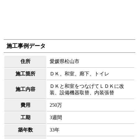
施工事例データ
住所
愛媛県松山市
施工箇所
ＤＫ、和室、廊下、トイレ
ＤＫと和室をつなげてＬＤＫに改
施工内容
装、設備機器取替、内装張替
費用
250万
工期
3週間
築年数
33年