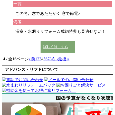
一言
この冬。窓であたたかく 窓で節電♪
備考
浴室・水廻りリフォーム成約特典も見逃せない！
詳しくはこちら
4 / 全16ページ
‹ 前
1
2
3
4
5
6
7
8
次 ›
最後 »
アドバンス・リフドについて