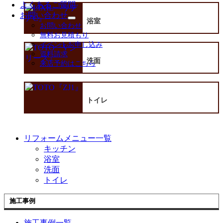
よくあるご質問
開
お問い合わせ
浴室
サ
お問い合わせ
ブ
無料お見積もり
メ
イベントお申し込み
ニ
資料請求
ュ
洗面
来店予約はこちら
ー
を
展
開
トイレ
リフォームメニュー一覧
キッチン
浴室
洗面
トイレ
施工事例
施工事例一覧