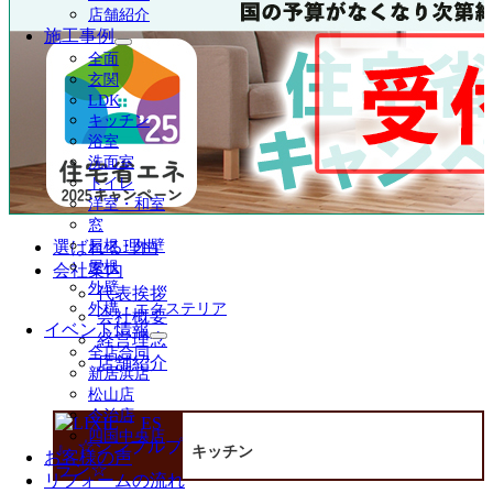
ュ
店舗紹介
ー
施工事例
を
サ
全面
展
ブ
玄関
開
メ
LDK
ニ
キッチン
ュ
浴室
ー
洗面室
を
トイレ
展
洋室・和室
開
窓
選ばれる理由
屋根・外壁
屋根
会社案内
外壁
代表挨拶
外構・エクステリア
会社概要
イベント情報
経営理念
サ
全店合同
店舗紹介
ブ
新居浜店
メ
松山店
ニ
今治店
ュ
四国中央店
ー
キッチン
お客様の声
を
リフォームの流れ
展