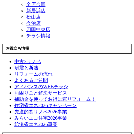
全店合同
新居浜店
松山店
今治店
四国中央店
チラシ情報
お役立ち情報
中古×リノベ
耐震と断熱
リフォームの流れ
よくあるご質問
アドバンスのWEBチラシ
お困りごと解決サービス
補助金を使ってお得に窓リフォーム！
住宅省エネ2026キャンペーン
先進的窓リノベ2026事業
みらいエコ住宅2026事業
給湯省エネ2026事業