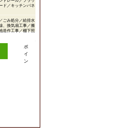
ントレール／フラッ
ード／キッチンパネ
／ごみ処分／給排水
線、換気扇工事／搬
地造作工事／棚下照
ポ
イ
ン