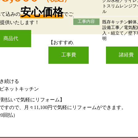
グル水栓／サイレ
トスリムレンジフ
安心価格
ル
べて込みの
でご
工事内容
既存キッチン解体
提供いたします！
設備工事／電気配
入・組立て／壁下
商品代
明
【おすすめ
工事費
諸経費
き続ける
ビネットキッチン
！分割払いで気軽にリフォーム】
ですので、月々11,100円で気軽にリフォームができます。
20回払）