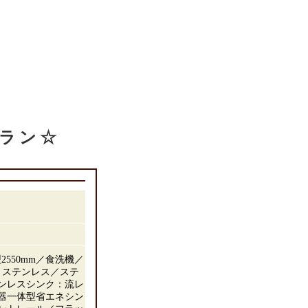
ラン☆
2550mm／食洗機／
：ステンレス／ステ
ンレスシンク：流レ
器一体型省エネシン