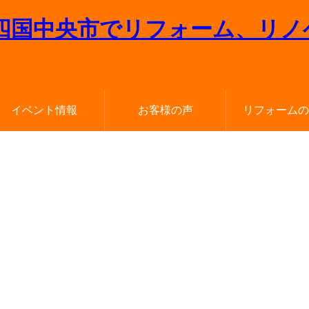
イベント情報
お客様の声
リフォームの
四国中央店
全店合同
新居浜店
松山店
今治店