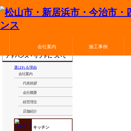
メニューを閉じる
会社案内
施工事例
アドバンス・リフドについて
選ばれる理由
代表挨拶
会社概要
経営理念
店舗紹介
外構・エクステリア
洋室・和室
屋根・外壁
キッチン
洗面室
トイレ
LDK
全面
玄関
浴室
屋根
外壁
窓
選ばれる理由
会社案内
代表挨拶
会社概要
経営理念
店舗紹介
キッチン