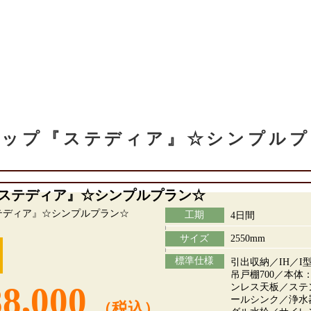
ナップ『ステディア』☆シンプルプ
ステディア』☆シンプルプラン☆
工期
4日間
サイズ
2550mm
標準仕様
引出収納／IH／I型
吊戸棚700／本体
88,000
ンレス天板／ステ
ールシンク／浄水
（税込）