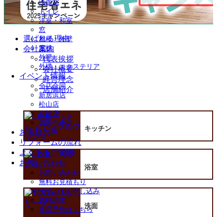
洗面室
を
トイレ
展
洋室・和室
開
窓
選ばれる理由
屋根・外壁
会社案内
屋根
外壁
代表挨拶
外構・エクステリア
会社概要
イベント情報
経営理念
全店合同
店舗紹介
新居浜店
松山店
今治店
四国中央店
キッチン
お客様の声
リフォームの流れ
よくあるご質問
お問い合わせ
浴室
お問い合わせ
無料お見積もり
イベントお申し込み
資料請求
洗面
来店予約はこちら