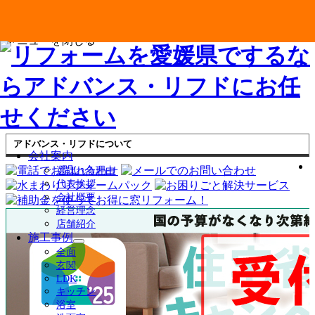
メニューを閉じる
アドバンス・リフドについて
会社案内
選ばれる理由
代表挨拶
会社概要
経営理念
店舗紹介
施工事例
サ
全面
ブ
玄関
メ
LDK
ニ
キッチン
ュ
浴室
ー