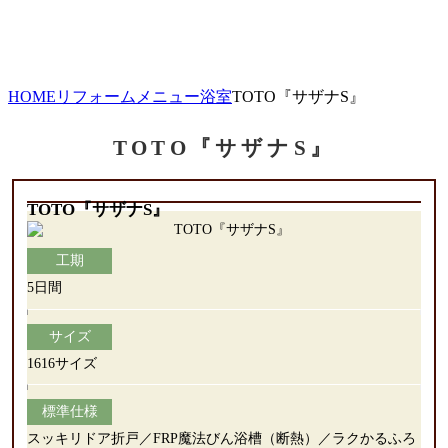
HOME
リフォームメニュー
浴室
TOTO『サザナS』
TOTO『サザナS』
TOTO『サザナS』
工期
5日間
サイズ
1616サイズ
標準仕様
スッキリドア折戸／FRP魔法びん浴槽（断熱）／ラクかるふろ