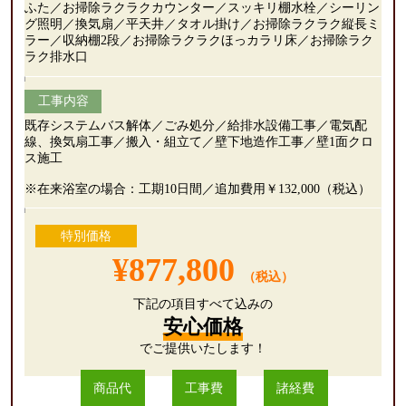
ふた／お掃除ラクラクカウンター／スッキリ棚水栓／シーリン
グ照明／換気扇／平天井／タオル掛け／お掃除ラクラク縦長ミ
ラー／収納棚2段／お掃除ラクラクほっカラリ床／お掃除ラク
ラク排水口
工事内容
既存システムバス解体／ごみ処分／給排水設備工事／電気配
線、換気扇工事／搬入・組立て／壁下地造作工事／壁1面クロ
ス施工
※在来浴室の場合：工期10日間／追加費用￥132,000（税込）
特別価格
¥877,800
（税込）
下記の項目すべて込みの
安心価格
でご提供いたします！
商品代
工事費
諸経費