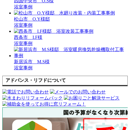
四国中央市 O.S様
浴室事例
松山市 O.Y様邸
浴室事例
西条市 I.F様
浴室事例
新居浜市 M.S様
浴室事例
アドバンス・リフドについて