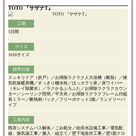
TOTO 『サザナT』
工期
5日間
サイズ
1616サイズ
標準仕様
スッキリドア（折戸）／お掃除ラクラク人大浴槽（断熱）／換
気乾燥暖房機／すっきり棚水栓／ほっカラリ床／床ワイパー
（キレイ除菌水）／ラクかるふろふた／お掃除ラクラクカウン
ター／シーリング照明／平天井／お掃除ラクラクフレーム付縦
長ミラー／断熱材パック／フリーポケット2個／ランドリーパ
イプ
工事内容
既存システムバス解体／ごみ処分／給排水設備工事／電気配
線、換気扇工事／搬入・組立て／壁下地造作工事／壁1面クロ