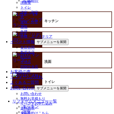
店舗紹介
洗面室
トイレ
洋室・和室
窓
キッチン
屋根・外壁
屋根
外壁
外構・エクステリア
イベント情報
浴室
サブメニューを展開
全店合同
新居浜店
松山店
洗面
今治店
四国中央店
お客様の声
リフォームの流れ
トイレ
よくあるご質問
お問い合わせ
サブメニューを展開
お問い合わせ
無料お見積もり
リフォームメニュー一覧
イベントお申し込み
キッチン
資料請求
浴室
来店予約はこちら