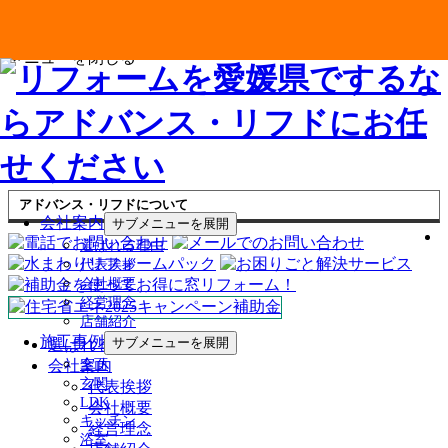
メニューを閉じる
アドバンス・リフドについて
会社案内
サブメニューを展開
選ばれる理由
代表挨拶
会社概要
経営理念
店舗紹介
施工事例
サブメニューを展開
選ばれる理由
会社案内
全面
玄関
代表挨拶
LDK
会社概要
キッチン
経営理念
浴室