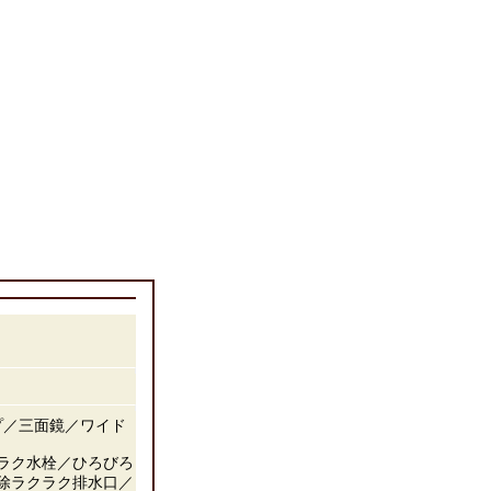
プ／三面鏡／ワイド
クラク水栓／ひろびろ
除ラクラク排水口／