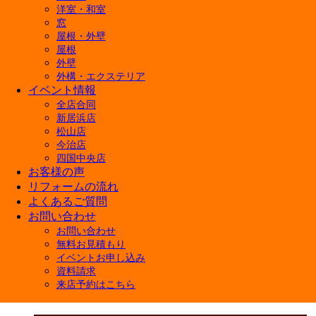
会社概要
洋室・和室
窓
経営理念
屋根・外壁
店舗紹介
屋根
外壁
外構・エクステリア
イベント情報
全店合同
新居浜店
松山店
今治店
四国中央店
お客様の声
リフォームの流れ
よくあるご質問
お問い合わせ
お問い合わせ
無料お見積もり
イベントお申し込み
資料請求
来店予約はこちら