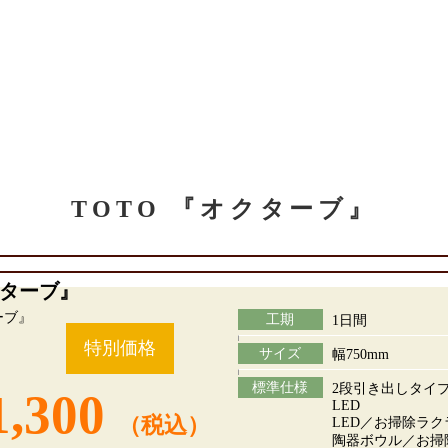
TOTO 『オクターブ』
クターブ』
工期
1日間
特別価格
サイズ
幅750mm
標準仕様
2段引き出しタイ
1,300
LED
（税込）
LED／お掃除ラ
陶器ボウル／お掃