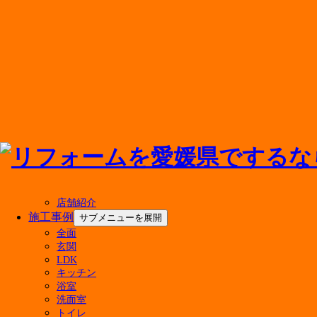
メニューを閉じる
店舗紹介
施工事例
サブメニューを展開
全面
玄関
アドバンス・リフドについて
LDK
キッチン
選ばれる理由
浴室
会社案内
洗面室
代表挨拶
トイレ