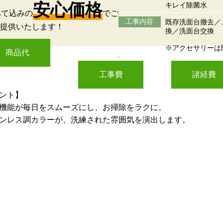
安心価格
キレイ除菌水
べて込みの
でご
工事内容
既存洗面台撤去／
提供いたします！
換／洗面台交換
※アクセサリーは
商品代
工事費
諸経費
ント】
機能が毎日をスムーズにし、お掃除をラクに。
ンレス調カラーが、洗練された雰囲気を演出します。