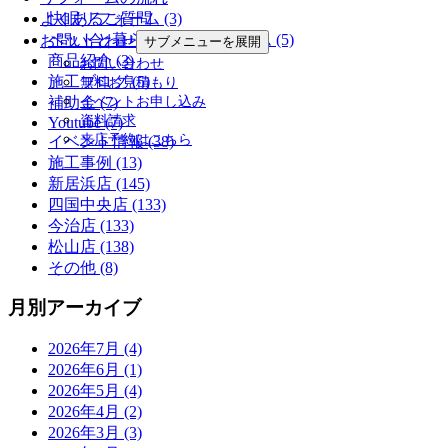
よくあるご質問
快眠リフォーム (3)
ペットと暮らす幸せリフォーム (5)
お問い合わせ
サブメニューを展開
商品紹介 (3)
お問い合わせ
施工ブログ (5)
無料お見積もり
イベントお申し込み
補助金 (7)
資料請求
Youtube (7)
来店予約はこちら
イベント情報 (38)
施工事例 (13)
新居浜店 (145)
四国中央店 (133)
今治店 (133)
松山店 (138)
その他 (8)
月別アーカイブ
2026年7月 (4)
2026年6月 (1)
2026年5月 (4)
2026年4月 (2)
2026年3月 (3)