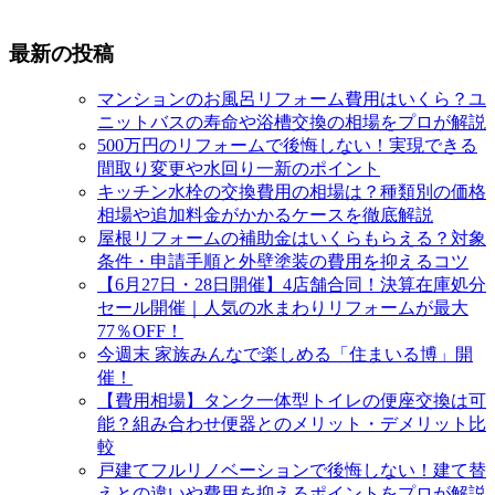
最新の投稿
マンションのお風呂リフォーム費用はいくら？ユ
ニットバスの寿命や浴槽交換の相場をプロが解説
500万円のリフォームで後悔しない！実現できる
間取り変更や水回り一新のポイント
キッチン水栓の交換費用の相場は？種類別の価格
相場や追加料金がかかるケースを徹底解説
屋根リフォームの補助金はいくらもらえる？対象
条件・申請手順と外壁塗装の費用を抑えるコツ
【6月27日・28日開催】4店舗合同！決算在庫処分
セール開催｜人気の水まわりリフォームが最大
77％OFF！
今週末 家族みんなで楽しめる「住まいる博」開
催！
【費用相場】タンク一体型トイレの便座交換は可
能？組み合わせ便器とのメリット・デメリット比
較
戸建てフルリノベーションで後悔しない！建て替
えとの違いや費用を抑えるポイントをプロが解説