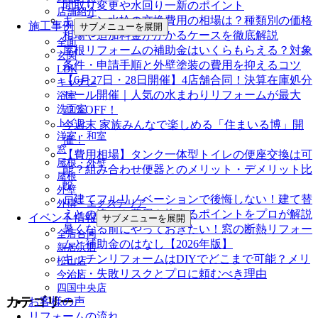
間取り変更や水回り一新のポイント
店舗紹介
キッチン水栓の交換費用の相場は？種類別の価格
施工事例
サブメニューを展開
相場や追加料金がかかるケースを徹底解説
全面
屋根リフォームの補助金はいくらもらえる？対象
玄関
条件・申請手順と外壁塗装の費用を抑えるコツ
LDK
【6月27日・28日開催】4店舗合同！決算在庫処分
キッチン
セール開催｜人気の水まわりリフォームが最大
浴室
洗面室
77％OFF！
トイレ
今週末 家族みんなで楽しめる「住まいる博」開
洋室・和室
催！
窓
【費用相場】タンク一体型トイレの便座交換は可
屋根・外壁
能？組み合わせ便器とのメリット・デメリット比
屋根
較
外壁
戸建てフルリノベーションで後悔しない！建て替
外構・エクステリア
えとの違いや費用を抑えるポイントをプロが解説
イベント情報
サブメニューを展開
暑くなる前にやっておきたい！窓の断熱リフォー
全店合同
ムと補助金のはなし【2026年版】
新居浜店
キッチンリフォームはDIYでどこまで可能？メリ
松山店
ット・失敗リスクとプロに頼むべき理由
今治店
四国中央店
カテゴリー
お客様の声
リフォームの流れ