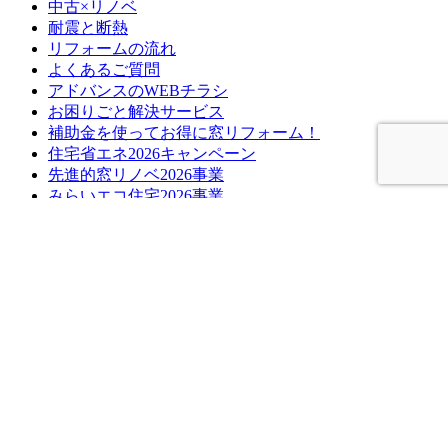
中古×リノベ
耐震と断熱
リフォームの流れ
よくあるご質問
アドバンスのWEBチラシ
お困りごと解決サービス
補助金を使ってお得に窓リフォーム！
住宅省エネ2026キャンペーン
先進的窓リノベ2026事業
みらいエコ住宅2026事業
給湯省エネ2026事業
ブログ
ブログ記事一覧
快眠リフォーム
ペットと暮らす幸せリフォーム
商品紹介
施工ブログ
補助金
Youtube