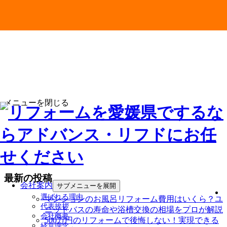
メニューを閉じる
最新の投稿
会社案内
サブメニューを展開
選ばれる理由
マンションのお風呂リフォーム費用はいくら？ユ
代表挨拶
ニットバスの寿命や浴槽交換の相場をプロが解説
会社概要
500万円のリフォームで後悔しない！実現できる
経営理念