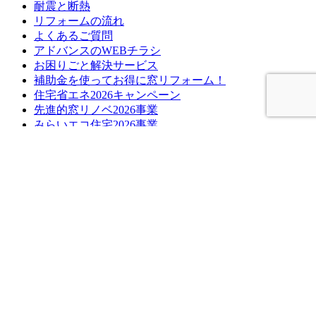
耐震と断熱
リフォームの流れ
よくあるご質問
アドバンスのWEBチラシ
お困りごと解決サービス
補助金を使ってお得に窓リフォーム！
住宅省エネ2026キャンペーン
先進的窓リノベ2026事業
みらいエコ住宅2026事業
給湯省エネ2026事業
ブログ
ブログ記事一覧
快眠リフォーム
ペットと暮らす幸せリフォーム
商品紹介
施工ブログ
補助金
Youtube
イベント情報