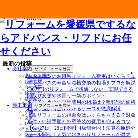
メニューを閉じる
最新の投稿
会社案内
サブメニューを展開
選ばれる理由
マンションのお風呂リフォーム費用はいくら？ユ
代表挨拶
ニットバスの寿命や浴槽交換の相場をプロが解説
会社概要
500万円のリフォームで後悔しない！実現できる
経営理念
間取り変更や水回り一新のポイント
店舗紹介
キッチン水栓の交換費用の相場は？種類別の価格
施工事例
サブメニューを展開
相場や追加料金がかかるケースを徹底解説
全面
屋根リフォームの補助金はいくらもらえる？対象
玄関
条件・申請手順と外壁塗装の費用を抑えるコツ
LDK
【6月27日・28日開催】4店舗合同！決算在庫処分
キッチン
セール開催｜人気の水まわりリフォームが最大
浴室