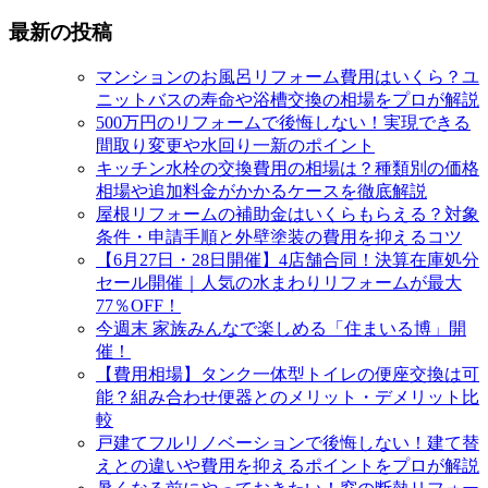
最新の投稿
マンションのお風呂リフォーム費用はいくら？ユ
ニットバスの寿命や浴槽交換の相場をプロが解説
500万円のリフォームで後悔しない！実現できる
間取り変更や水回り一新のポイント
キッチン水栓の交換費用の相場は？種類別の価格
相場や追加料金がかかるケースを徹底解説
屋根リフォームの補助金はいくらもらえる？対象
条件・申請手順と外壁塗装の費用を抑えるコツ
【6月27日・28日開催】4店舗合同！決算在庫処分
セール開催｜人気の水まわりリフォームが最大
77％OFF！
今週末 家族みんなで楽しめる「住まいる博」開
催！
【費用相場】タンク一体型トイレの便座交換は可
能？組み合わせ便器とのメリット・デメリット比
較
戸建てフルリノベーションで後悔しない！建て替
えとの違いや費用を抑えるポイントをプロが解説