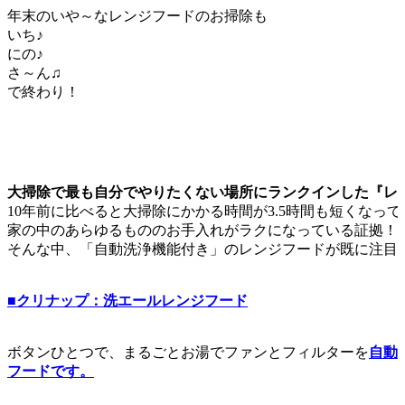
年末のいや～なレンジフードのお掃除も
いち♪
にの♪
さ～ん♫
で終わり！
大掃除で最も自分でやりたくない場所にランクインした『レ
10年前に比べると大掃除にかかる時間が3.5時間も短くなっ
家の中のあらゆるもののお手入れがラクになっている証拠！
そんな中、「自動洗浄機能付き」のレンジフードが既に注目
■クリナップ：洗エールレンジフード
ボタンひとつで、まるごとお湯でファンとフィルターを
自動
フードです。