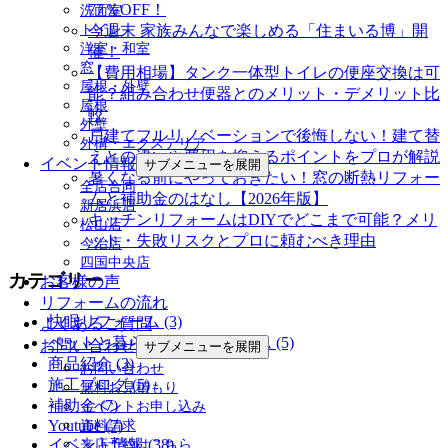
77％OFF！
洗面室
トイレ
今週末 家族みんなで楽しめる「住まいる博」開
洋室・和室
催！
窓
【費用相場】タンク一体型トイレの便座交換は可
屋根・外壁
能？組み合わせ便器とのメリット・デメリット比
屋根
較
外壁
戸建てフルリノベーションで後悔しない！建て替
外構・エクステリア
えとの違いや費用を抑えるポイントをプロが解説
イベント情報
サブメニューを展開
暑くなる前にやっておきたい！窓の断熱リフォー
全店合同
ムと補助金のはなし【2026年版】
新居浜店
キッチンリフォームはDIYでどこまで可能？メリ
松山店
ット・失敗リスクとプロに頼むべき理由
今治店
四国中央店
カテゴリー
お客様の声
リフォームの流れ
快眠リフォーム (3)
よくあるご質問
ペットと暮らす幸せリフォーム (5)
お問い合わせ
サブメニューを展開
商品紹介 (3)
お問い合わせ
施工ブログ (5)
無料お見積もり
補助金 (7)
イベントお申し込み
Youtube (7)
資料請求
イベント情報 (38)
来店予約はこちら