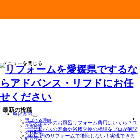
メニューを閉じる
最新の投稿
会社案内
サ
選ばれる理由
マンションのお風呂リフォーム費用はいくら？ユ
ブ
代表挨拶
ニットバスの寿命や浴槽交換の相場をプロが解説
メ
会社概要
ニ
500万円のリフォームで後悔しない！実現できる
経営理念