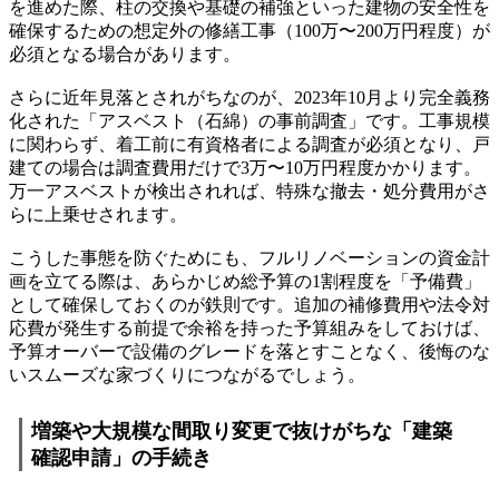
を進めた際、柱の交換や基礎の補強といった建物の安全性を
確保するための想定外の修繕工事（100万〜200万円程度）が
必須となる場合があります。
さらに近年見落とされがちなのが、2023年10月より完全義務
化された「アスベスト（石綿）の事前調査」です。工事規模
に関わらず、着工前に有資格者による調査が必須となり、戸
建ての場合は調査費用だけで3万〜10万円程度かかります。
万一アスベストが検出されれば、特殊な撤去・処分費用がさ
らに上乗せされます。
こうした事態を防ぐためにも、フルリノベーションの資金計
画を立てる際は、あらかじめ総予算の1割程度を「予備費」
として確保しておくのが鉄則です。追加の補修費用や法令対
応費が発生する前提で余裕を持った予算組みをしておけば、
予算オーバーで設備のグレードを落とすことなく、後悔のな
いスムーズな家づくりにつながるでしょう。
増築や大規模な間取り変更で抜けがちな「建築
確認申請」の手続き