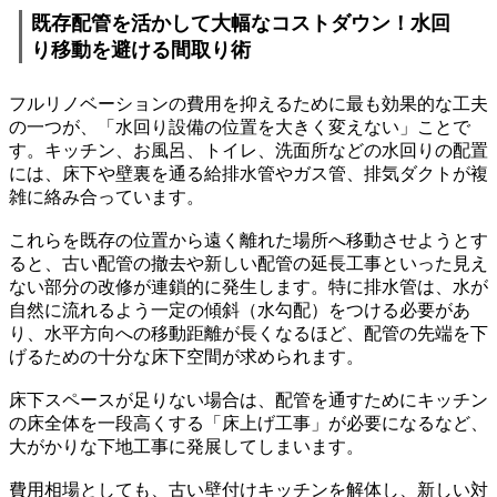
既存配管を活かして大幅なコストダウン！水回
り移動を避ける間取り術
フルリノベーションの費用を抑えるために最も効果的な工夫
の一つが、「水回り設備の位置を大きく変えない」ことで
す。キッチン、お風呂、トイレ、洗面所などの水回りの配置
には、床下や壁裏を通る給排水管やガス管、排気ダクトが複
雑に絡み合っています。
これらを既存の位置から遠く離れた場所へ移動させようとす
ると、古い配管の撤去や新しい配管の延長工事といった見え
ない部分の改修が連鎖的に発生します。特に排水管は、水が
自然に流れるよう一定の傾斜（水勾配）をつける必要があ
り、水平方向への移動距離が長くなるほど、配管の先端を下
げるための十分な床下空間が求められます。
床下スペースが足りない場合は、配管を通すためにキッチン
の床全体を一段高くする「床上げ工事」が必要になるなど、
大がかりな下地工事に発展してしまいます。
費用相場としても、古い壁付けキッチンを解体し、新しい対