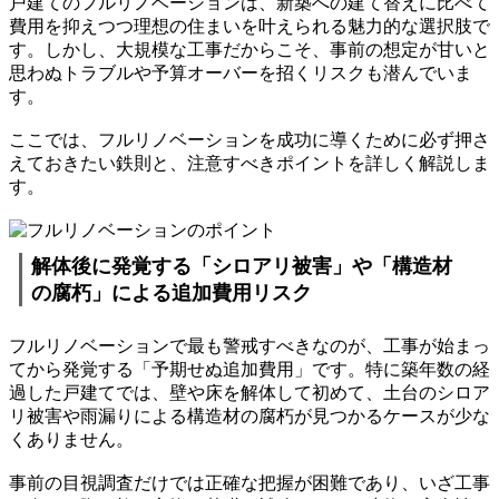
戸建てのフルリノベーションは、新築への建て替えに比べて
費用を抑えつつ理想の住まいを叶えられる魅力的な選択肢で
す。しかし、大規模な工事だからこそ、事前の想定が甘いと
思わぬトラブルや予算オーバーを招くリスクも潜んでいま
す。
ここでは、フルリノベーションを成功に導くために必ず押さ
えておきたい鉄則と、注意すべきポイントを詳しく解説しま
す。
解体後に発覚する「シロアリ被害」や「構造材
の腐朽」による追加費用リスク
フルリノベーションで最も警戒すべきなのが、工事が始まっ
てから発覚する「予期せぬ追加費用」です。特に築年数の経
過した戸建てでは、壁や床を解体して初めて、土台のシロア
リ被害や雨漏りによる構造材の腐朽が見つかるケースが少な
くありません。
事前の目視調査だけでは正確な把握が困難であり、いざ工事