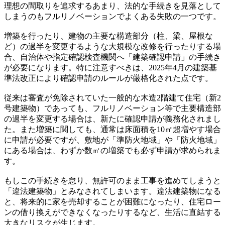
理想の間取りを追求するあまり、法的な手続きを見落として
しまうのもフルリノベーションでよくある失敗の一つです。
増築を行ったり、建物の主要な構造部分（柱、梁、屋根な
ど）の過半を変更するような大規模な改修を行ったりする場
合、自治体や指定確認検査機関へ「建築確認申請」の手続き
が必要になります。特に注意すべきは、2025年4月の建築基
準法改正により確認申請のルールが厳格化された点です。
従来は審査が免除されていた一般的な木造2階建て住宅（新2
号建築物）であっても、フルリノベーション等で主要構造部
の過半を変更する場合は、新たに確認申請が義務化されまし
た。また増築に関しても、通常は床面積を10㎡超増やす場合
に申請が必要ですが、敷地が「準防火地域」や「防火地域」
にある場合は、わずか数㎡の増築でも必ず申請が求められま
す。
もしこの手続きを怠り、無許可のまま工事を進めてしまうと
「違法建築物」とみなされてしまいます。違法建築物になる
と、将来的に家を売却することが困難になったり、住宅ロー
ンの借り換えができなくなったりするなど、生活に直結する
大きなリスクが生じます。