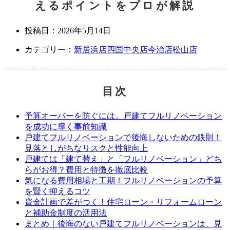
えるポイントをプロが解説
投稿日：
2026年5月14日
カテゴリー：
新居浜店
四国中央店
今治店
松山店
目次
予算オーバーを防ぐには。戸建てフルリノベーション
を成功に導く事前知識
戸建てフルリノベーションで後悔しないための鉄則！
見落としがちなリスクと性能向上
戸建ては「建て替え」と「フルリノベーション」どち
らがお得？費用と特徴を徹底比較
気になる費用相場と工期！フルリノベーションの予算
を賢く抑えるコツ
資金計画で差がつく！住宅ローン・リフォームローン
と補助金制度の活用法
まとめ｜後悔のない戸建てフルリノベーションは、見