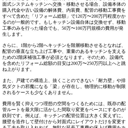
面式システムキッチンへ交換・移動させる場合、設備本体の
購入代金や古い設備の解体費、内装費、配管の移動工事費を
すべて含めた「リフォーム総額」で120万〜200万円程度かか
るのが一般的です。もしキッチン設備自体は交換せず、移動
工事のみを行った場合でも、50万〜100万円規模の費用が発
生します。
さらに、1階から2階へキッチンを階層移動させるとなれば、
配管の垂直な立ち上げ工事や、重量のあるキッチンを支える
ための2階床補強工事が必須となります。そのため、設備代
を含めたリフォーム総額の目安は200万〜250万円以上へと跳
ね上がります。
また、戸建ての構造上、抜くことのできない「耐力壁」や排
気ダクトの邪魔になる「梁」が存在し、物理的に移動が制限
されるケースも少なくありません。
費用を賢く抑えつつ理想の空間をつくるためには、既存の配
管ルートを最大限に活かした間取り変更をベースにするのが
鉄則です。例えば、キッチンの配管位置は大きく変えずに、
腰壁を造作して壁付けから対面式にレイアウトだけを変更す
る工夫を取り入れれば、無駄な延長工事費や床上げ費用をカ