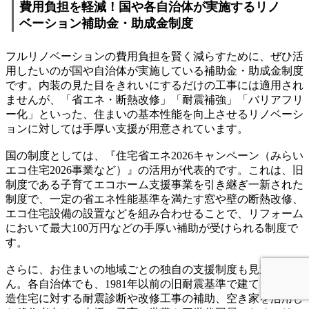
費用負担を軽減！国や各自治体が実施するリノ
ベーション補助金・助成金制度
フルリノベーションの費用負担を賢く減らすために、ぜひ活
用したいのが国や自治体が実施している補助金・助成金制度
です。内装の見た目をきれいにするだけの工事には適用され
ませんが、「省エネ・断熱改修」「耐震補強」「バリアフリ
ー化」といった、住まいの基本性能を向上させるリノベーシ
ョンに対しては手厚い支援が用意されています。
国の制度としては、『住宅省エネ2026キャンペーン（みらい
エコ住宅2026事業など）』の活用が代表的です。これは、旧
制度である子育てエコホーム支援事業を引き継ぎ一新された
制度で、一定の省エネ性能基準を満たす窓や壁の断熱改修、
エコ住宅設備の設置などを組み合わせることで、リフォーム
において最大100万円などの手厚い補助が受けられる制度で
す。
さらに、お住まいの地域ごとの独自の支援制度も見逃せませ
ん。各自治体でも、1981年以前の旧耐震基準で建てられた木
造住宅に対する耐震診断や改修工事の補助、空き家を活用し