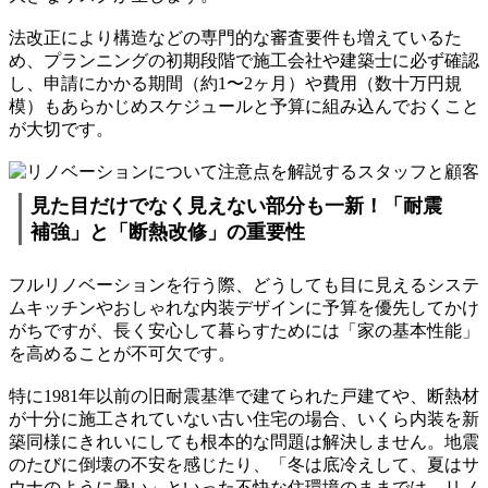
法改正により構造などの専門的な審査要件も増えているた
め、プランニングの初期段階で施工会社や建築士に必ず確認
し、申請にかかる期間（約1〜2ヶ月）や費用（数十万円規
模）もあらかじめスケジュールと予算に組み込んでおくこと
が大切です。
見た目だけでなく見えない部分も一新！「耐震
補強」と「断熱改修」の重要性
フルリノベーションを行う際、どうしても目に見えるシステ
ムキッチンやおしゃれな内装デザインに予算を優先してかけ
がちですが、長く安心して暮らすためには「家の基本性能」
を高めることが不可欠です。
特に1981年以前の旧耐震基準で建てられた戸建てや、断熱材
が十分に施工されていない古い住宅の場合、いくら内装を新
築同様にきれいにしても根本的な問題は解決しません。地震
のたびに倒壊の不安を感じたり、「冬は底冷えして、夏はサ
ウナのように暑い」といった不快な住環境のままでは、リノ