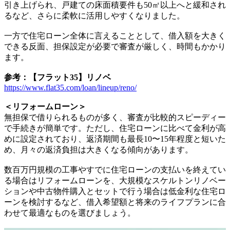
引き上げられ、戸建ての床面積要件も50㎡以上へと緩和され
るなど、さらに柔軟に活用しやすくなりました。
一方で住宅ローン全体に言えることとして、借入額を大きく
できる反面、担保設定が必要で審査が厳しく、時間もかかり
ます。
参考：【フラット35】リノベ
https://www.flat35.com/loan/lineup/reno/
＜リフォームローン＞
無担保で借りられるものが多く、審査が比較的スピーディー
で手続きが簡単です。ただし、住宅ローンに比べて金利が高
めに設定されており、返済期間も最長10〜15年程度と短いた
め、月々の返済負担は大きくなる傾向があります。
数百万円規模の工事やすでに住宅ローンの支払いを終えてい
る場合はリフォームローンを、大規模なスケルトンリノベー
ションや中古物件購入とセットで行う場合は低金利な住宅ロ
ーンを検討するなど、借入希望額と将来のライフプランに合
わせて最適なものを選びましょう。