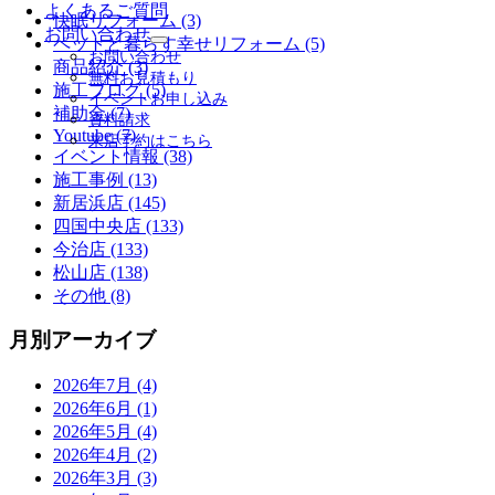
よくあるご質問
開
快眠リフォーム (3)
お問い合わせ
ペットと暮らす幸せリフォーム (5)
サ
お問い合わせ
商品紹介 (3)
ブ
無料お見積もり
メ
施工ブログ (5)
イベントお申し込み
ニ
補助金 (7)
資料請求
ュ
Youtube (7)
来店予約はこちら
ー
イベント情報 (38)
を
施工事例 (13)
展
新居浜店 (145)
開
四国中央店 (133)
今治店 (133)
松山店 (138)
その他 (8)
月別アーカイブ
2026年7月 (4)
2026年6月 (1)
2026年5月 (4)
2026年4月 (2)
2026年3月 (3)