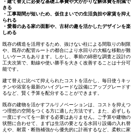
・建て替えに必要な基礎工事費や大がかりな解体費を削減で
きる
・工事期間が短いため、仮住まいでの生活負担や家賃を抑え
られる
・愛着のある家の面影や、古材の趣を活かしたデザインを楽
しめる
既存の構造を活用するため、抜けない柱による間取りの制限
や、既存の配管ルートの都合により水回りの大幅な移動が難
しいケースもあります。しかし、事前の綿密な調査と設計の
工夫次第で、動線や使い勝手を大きく改善することは十分可
能です。
建て替えに比べて抑えられたコストを活かし、毎日使うキッ
チンや浴室を最新のハイグレードな設備にアップグレードす
るなど、賢く予算を配分することができます。
既存の建物を活かすフルリノベーションは、コストを抑えつ
つ理想の空間をつくる方に適した方法です。また、必ずしも
一度にすべてを一新する必要はありません。ご予算や建物の
状態に合わせて、まずは生活の要となる水回り設備の入れ替
えや、耐震・断熱補強から優先的に計画するなど、柔軟に家