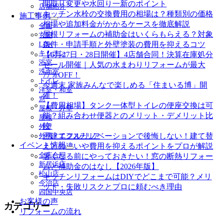
ュ
間取り変更や水回り一新のポイント
店舗紹介
ー
キッチン水栓の交換費用の相場は？種類別の価格
施工事例
を
サ
相場や追加料金がかかるケースを徹底解説
全面
展
ブ
屋根リフォームの補助金はいくらもらえる？対象
玄関
開
メ
条件・申請手順と外壁塗装の費用を抑えるコツ
LDK
ニ
キッチン
【6月27日・28日開催】4店舗合同！決算在庫処分
ュ
浴室
セール開催｜人気の水まわりリフォームが最大
ー
洗面室
を
77％OFF！
トイレ
展
今週末 家族みんなで楽しめる「住まいる博」開
洋室・和室
開
催！
窓
【費用相場】タンク一体型トイレの便座交換は可
屋根・外壁
能？組み合わせ便器とのメリット・デメリット比
屋根
較
外壁
戸建てフルリノベーションで後悔しない！建て替
外構・エクステリア
イベント情報
えとの違いや費用を抑えるポイントをプロが解説
サ
全店合同
暑くなる前にやっておきたい！窓の断熱リフォー
ブ
新居浜店
ムと補助金のはなし【2026年版】
メ
松山店
キッチンリフォームはDIYでどこまで可能？メリ
ニ
今治店
ュ
ット・失敗リスクとプロに頼むべき理由
四国中央店
ー
お客様の声
を
カテゴリー
リフォームの流れ
展