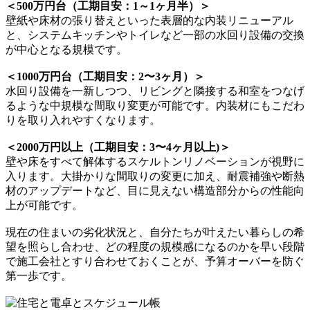
＜500万円台（工期目安：1～1ヶ月半）＞
壁紙や床材の張り替えといった表層的な内装リニューアル
と、システムキッチンやトイレなど一部の水回り設備の交換
が中心となる規模です。
＜1000万円台（工期目安：2〜3ヶ月）＞
水回り設備を一新しつつ、リビングと隣接する和室をつなげ
るような中規模な間取り変更が可能です。内装材にもこだわ
りを取り入れやすくなります。
＜2000万円以上（工期目安：3〜4ヶ月以上)＞
壁や床をすべて解体するスケルトンリノベーションが視野に
入ります。大掛かりな間取りの変更に加え、耐震補強や断熱
材のアップデートなど、目に見えない構造部分からの性能向
上が可能です。
現在の住まいの劣化状況と、自分たちが叶えたい暮らしの希
望を照らし合わせ、どの程度の規模感になるのかを早い段階
で施工会社とすり合わせておくことが、予算オーバーを防ぐ
第一歩です。