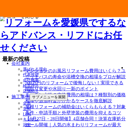
メニューを閉じる
最新の投稿
会社案内
選ばれる理由
マンションのお風呂リフォーム費用はいくら？ユ
代表挨拶
ニットバスの寿命や浴槽交換の相場をプロが解説
会社概要
500万円のリフォームで後悔しない！実現できる
経営理念
間取り変更や水回り一新のポイント
店舗紹介
キッチン水栓の交換費用の相場は？種類別の価格
施工事例
サブメニューを展開
相場や追加料金がかかるケースを徹底解説
全面
屋根リフォームの補助金はいくらもらえる？対象
玄関
条件・申請手順と外壁塗装の費用を抑えるコツ
LDK
【6月27日・28日開催】4店舗合同！決算在庫処分
キッチン
セール開催｜人気の水まわりリフォームが最大
浴室