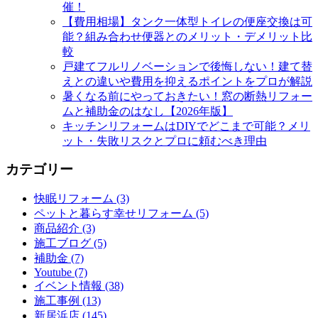
催！
【費用相場】タンク一体型トイレの便座交換は可
能？組み合わせ便器とのメリット・デメリット比
較
戸建てフルリノベーションで後悔しない！建て替
えとの違いや費用を抑えるポイントをプロが解説
暑くなる前にやっておきたい！窓の断熱リフォー
ムと補助金のはなし【2026年版】
キッチンリフォームはDIYでどこまで可能？メリ
ット・失敗リスクとプロに頼むべき理由
カテゴリー
快眠リフォーム (3)
ペットと暮らす幸せリフォーム (5)
商品紹介 (3)
施工ブログ (5)
補助金 (7)
Youtube (7)
イベント情報 (38)
施工事例 (13)
新居浜店 (145)