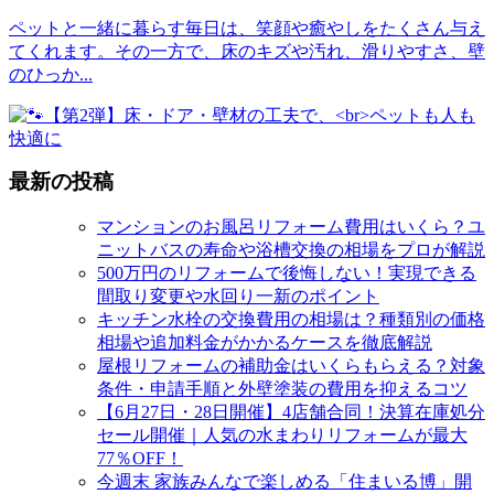
ペットと一緒に暮らす毎日は、笑顔や癒やしをたくさん与え
てくれます。その一方で、床のキズや汚れ、滑りやすさ、壁
のひっか
...
最新の投稿
マンションのお風呂リフォーム費用はいくら？ユ
ニットバスの寿命や浴槽交換の相場をプロが解説
500万円のリフォームで後悔しない！実現できる
間取り変更や水回り一新のポイント
キッチン水栓の交換費用の相場は？種類別の価格
相場や追加料金がかかるケースを徹底解説
屋根リフォームの補助金はいくらもらえる？対象
条件・申請手順と外壁塗装の費用を抑えるコツ
【6月27日・28日開催】4店舗合同！決算在庫処分
セール開催｜人気の水まわりリフォームが最大
77％OFF！
今週末 家族みんなで楽しめる「住まいる博」開