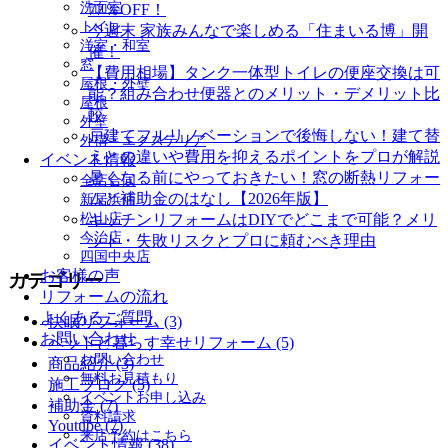
洗面室
77％OFF！
トイレ
今週末 家族みんなで楽しめる「住まいる博」開
洋室・和室
催！
窓
【費用相場】タンク一体型トイレの便座交換は可
屋根・外壁
能？組み合わせ便器とのメリット・デメリット比
屋根
較
外壁
戸建てフルリノベーションで後悔しない！建て替
外構・エクステリア
えとの違いや費用を抑えるポイントをプロが解説
イベント情報
暑くなる前にやっておきたい！窓の断熱リフォー
全店合同
ムと補助金のはなし【2026年版】
新居浜店
松山店
キッチンリフォームはDIYでどこまで可能？メリ
今治店
ット・失敗リスクとプロに頼むべき理由
四国中央店
お客様の声
カテゴリー
リフォームの流れ
よくあるご質問
快眠リフォーム (3)
お問い合わせ
ペットと暮らす幸せリフォーム (5)
お問い合わせ
商品紹介 (3)
無料お見積もり
施工ブログ (5)
イベントお申し込み
補助金 (7)
資料請求
Youtube (7)
来店予約はこちら
イベント情報 (38)