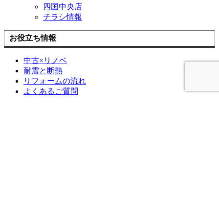
四国中央店
チラシ情報
お役立ち情報
中古×リノベ
耐震と断熱
リフォームの流れ
よくあるご質問
アドバンスのWEBチラシ
お困りごと解決サービス
補助金を使ってお得に窓リフォーム！
住宅省エネ2026キャンペーン
先進的窓リノベ2026事業
みらいエコ住宅2026事業
給湯省エネ2026事業
ブログ
ブログ記事一覧
快眠リフォーム