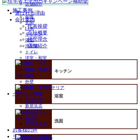
店舗紹介
施工事例
選ばれる理由
サ
全面
会社案内
ブ
玄関
メ
代表挨拶
LDK
ニ
会社概要
キッチン
ュ
経営理念
浴室
ー
店舗紹介
洗面室
を
トイレ
展
洋室・和室
開
窓
屋根・外壁
キッチン
屋根
外壁
外構・エクステリア
イベント情報
浴室
全店合同
新居浜店
松山店
今治店
洗面
四国中央店
お客様の声
リフォームの流れ