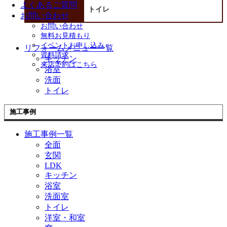
よくあるご質問
トイレ
お問い合わせ
お問い合わせ
無料お見積もり
イベントお申し込み
リフォームメニュー一覧
資料請求
キッチン
来店予約はこちら
浴室
洗面
トイレ
施工事例
施工事例一覧
全面
玄関
LDK
キッチン
浴室
洗面室
トイレ
洋室・和室