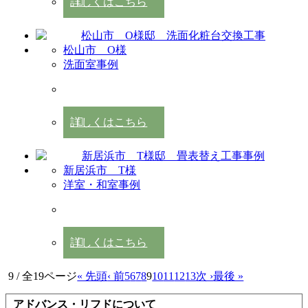
詳しくはこちら
松山市 O様
洗面室事例
詳しくはこちら
新居浜市 T様
洋室・和室事例
詳しくはこちら
9 / 全19ページ
« 先頭
‹ 前
5
6
7
8
9
10
11
12
13
次 ›
最後 »
アドバンス・リフドについて