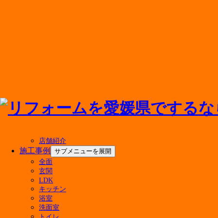
メニューを閉じる
店舗紹介
施工事例
サブメニューを展開
全面
最新の投稿
玄関
LDK
キッチン
マンションのお風呂リフォーム費用はいくら？ユ
浴室
500万円のリフォームで後悔しない！実現できる
洗面室
キッチン水栓の交換費用の相場は？種類別の価格
トイレ