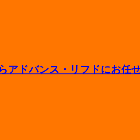
ニットバスの寿命や浴槽交換の相場をプロが解説
間取り変更や水回り一新のポイント
相場や追加料金がかかるケースを徹底解説