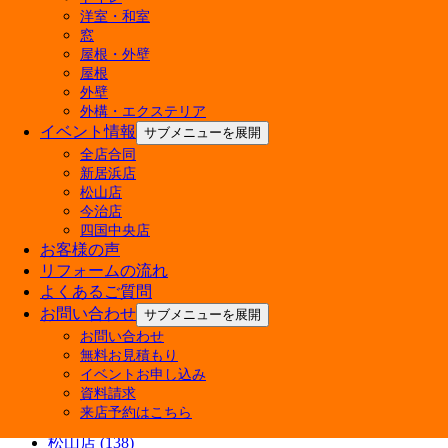
屋根リフォームの補助金はいくらもらえる？対象
洋室・和室
【6月27日・28日開催】4店舗合同！決算在庫処
窓
今週末 家族みんなで楽しめる「住まいる博」開催
屋根・外壁
【費用相場】タンク一体型トイレの便座交換は可
屋根
戸建てフルリノベーションで後悔しない！建て替
外壁
外構・エクステリア
暑くなる前にやっておきたい！窓の断熱リフォーム
イベント情報
キッチンリフォームはDIYでどこまで可能？メリ
サブメニューを展開
全店合同
カテゴリー
新居浜店
松山店
今治店
快眠リフォーム (3)
四国中央店
ペットと暮らす幸せリフォーム (5)
お客様の声
商品紹介 (3)
リフォームの流れ
施工ブログ (5)
よくあるご質問
補助金 (7)
お問い合わせ
サブメニューを展開
Youtube (7)
イベント情報 (38)
お問い合わせ
無料お見積もり
施工事例 (13)
イベントお申し込み
新居浜店 (145)
資料請求
四国中央店 (133)
来店予約はこちら
今治店 (133)
松山店 (138)