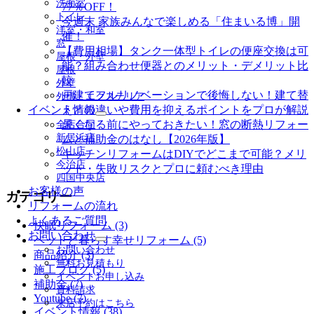
洗面室
77％OFF！
を
トイレ
展
今週末 家族みんなで楽しめる「住まいる博」開
洋室・和室
開
催！
窓
【費用相場】タンク一体型トイレの便座交換は可
屋根・外壁
能？組み合わせ便器とのメリット・デメリット比
屋根
較
外壁
戸建てフルリノベーションで後悔しない！建て替
外構・エクステリア
イベント情報
えとの違いや費用を抑えるポイントをプロが解説
サ
暑くなる前にやっておきたい！窓の断熱リフォー
全店合同
ブ
新居浜店
ムと補助金のはなし【2026年版】
メ
松山店
キッチンリフォームはDIYでどこまで可能？メリ
ニ
今治店
ット・失敗リスクとプロに頼むべき理由
ュ
四国中央店
ー
お客様の声
を
カテゴリー
リフォームの流れ
展
よくあるご質問
開
快眠リフォーム (3)
お問い合わせ
ペットと暮らす幸せリフォーム (5)
サ
お問い合わせ
商品紹介 (3)
ブ
無料お見積もり
施工ブログ (5)
メ
イベントお申し込み
ニ
補助金 (7)
資料請求
ュ
Youtube (7)
来店予約はこちら
ー
イベント情報 (38)