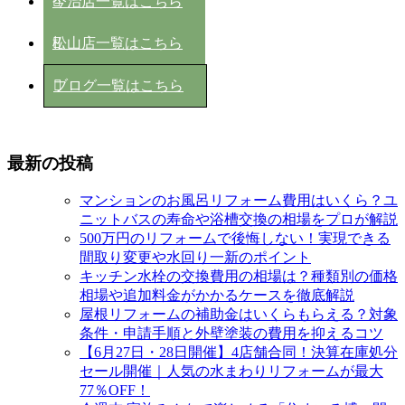
今治店一覧はこちら
松山店一覧はこちら
ブログ一覧はこちら
最新の投稿
マンションのお風呂リフォーム費用はいくら？ユ
ニットバスの寿命や浴槽交換の相場をプロが解説
500万円のリフォームで後悔しない！実現できる
間取り変更や水回り一新のポイント
キッチン水栓の交換費用の相場は？種類別の価格
相場や追加料金がかかるケースを徹底解説
屋根リフォームの補助金はいくらもらえる？対象
条件・申請手順と外壁塗装の費用を抑えるコツ
【6月27日・28日開催】4店舗合同！決算在庫処分
セール開催｜人気の水まわりリフォームが最大
77％OFF！