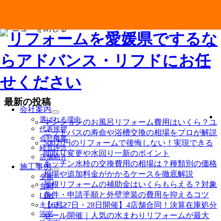
メニューを閉じる
最新の投稿
会社案内
サ
選ばれる理由
マンションのお風呂リフォーム費用はいくら？ユ
ブ
代表挨拶
ニットバスの寿命や浴槽交換の相場をプロが解説
メ
会社概要
ニ
500万円のリフォームで後悔しない！実現できる
経営理念
ュ
間取り変更や水回り一新のポイント
店舗紹介
ー
キッチン水栓の交換費用の相場は？種類別の価格
施工事例
を
サ
相場や追加料金がかかるケースを徹底解説
全面
展
ブ
屋根リフォームの補助金はいくらもらえる？対象
玄関
開
メ
条件・申請手順と外壁塗装の費用を抑えるコツ
LDK
ニ
キッチン
【6月27日・28日開催】4店舗合同！決算在庫処分
ュ
浴室
セール開催｜人気の水まわりリフォームが最大
ー