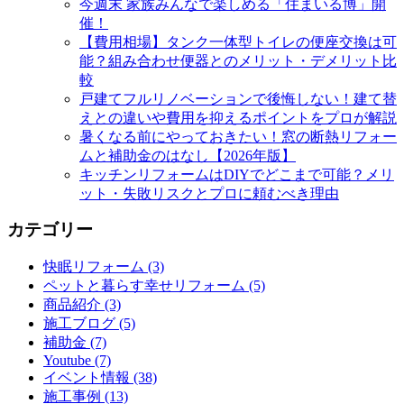
今週末 家族みんなで楽しめる「住まいる博」開
催！
【費用相場】タンク一体型トイレの便座交換は可
能？組み合わせ便器とのメリット・デメリット比
較
戸建てフルリノベーションで後悔しない！建て替
えとの違いや費用を抑えるポイントをプロが解説
暑くなる前にやっておきたい！窓の断熱リフォー
ムと補助金のはなし【2026年版】
キッチンリフォームはDIYでどこまで可能？メリ
ット・失敗リスクとプロに頼むべき理由
カテゴリー
快眠リフォーム (3)
ペットと暮らす幸せリフォーム (5)
商品紹介 (3)
施工ブログ (5)
補助金 (7)
Youtube (7)
イベント情報 (38)
施工事例 (13)