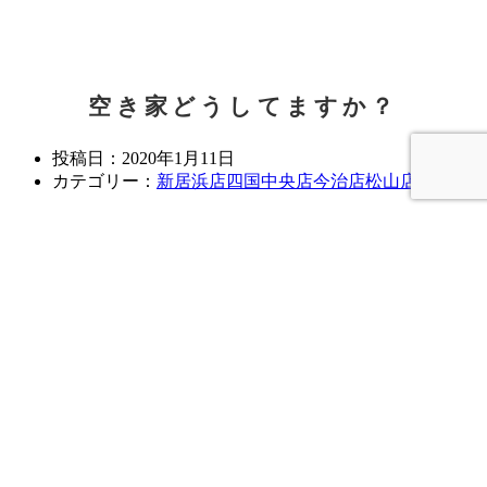
商品紹介
施工ブログ
補助金
空き家どうしてますか？
Youtube
イベント情報
投稿日：
2020年1月11日
カテゴリー：
新居浜店
四国中央店
今治店
松山店
施工事例
新居浜店
四国中央店
こんにちは☺
今治店
松山店
先日の強風から一転、今日は1月とは思えないほどのポカポ
その他
カ陽気。
暖かくて過ごしやすいのはいいけれど、このままだと夏が心
配になりますね。
お問い合わせ
お問い合わせ
今日は毎年恒例の
『新春初市』
お見積もり