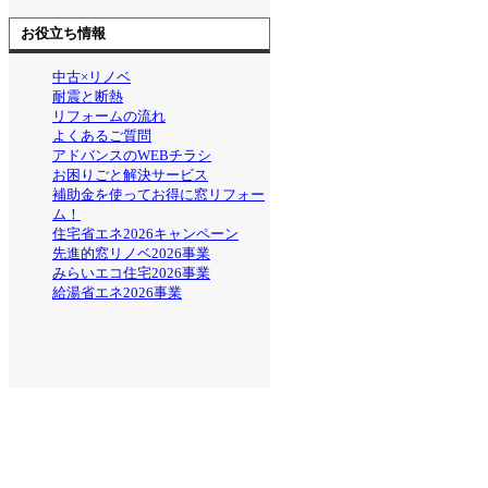
お役立ち情報
中古×リノベ
耐震と断熱
リフォームの流れ
よくあるご質問
アドバンスのWEBチラシ
お困りごと解決サービス
補助金を使ってお得に窓リフォー
ム！
住宅省エネ2026キャンペーン
先進的窓リノベ2026事業
みらいエコ住宅2026事業
給湯省エネ2026事業
ブログ
ブログ記事一覧
快眠リフォーム
ペットと暮らす幸せリ
フォーム