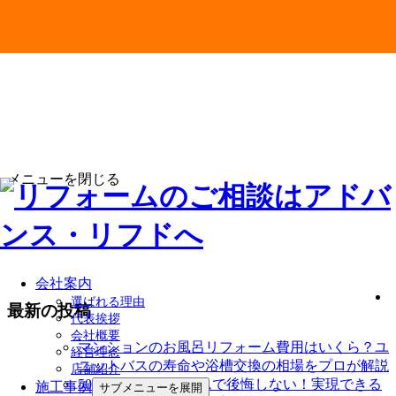
メニューを閉じる
会社案内
選ばれる理由
最新の投稿
代表挨拶
会社概要
マンションのお風呂リフォーム費用はいくら？ユ
経営理念
ニットバスの寿命や浴槽交換の相場をプロが解説
店舗紹介
500万円のリフォームで後悔しない！実現できる
施工事例
サブメニューを展開