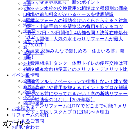
間取り変更や水回り一新のポイント
全面
キッチン水栓の交換費用の相場は？種類別の価格
玄関
相場や追加料金がかかるケースを徹底解説
LDK
キッチン
屋根リフォームの補助金はいくらもらえる？対象
浴室
条件・申請手順と外壁塗装の費用を抑えるコツ
洗面室
【6月27日・28日開催】4店舗合同！決算在庫処分
トイレ
セール開催｜人気の水まわりリフォームが最大
洋室・和室
77％OFF！
窓
今週末 家族みんなで楽しめる「住まいる博」開
屋根・外壁
催！
屋根
【費用相場】タンク一体型トイレの便座交換は可
外壁
能？組み合わせ便器とのメリット・デメリット比
外構・エクステリア
イベント情報
較
全店合同
戸建てフルリノベーションで後悔しない！建て替
新居浜店
えとの違いや費用を抑えるポイントをプロが解説
松山店
暑くなる前にやっておきたい！窓の断熱リフォー
今治店
ムと補助金のはなし【2026年版】
四国中央店
キッチンリフォームはDIYでどこまで可能？メリ
お客様の声
ット・失敗リスクとプロに頼むべき理由
リフォームの流れ
よくあるご質問
カテゴリー
お問い合わせ