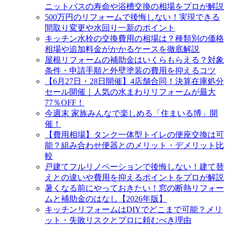
ニットバスの寿命や浴槽交換の相場をプロが解説
500万円のリフォームで後悔しない！実現できる
間取り変更や水回り一新のポイント
キッチン水栓の交換費用の相場は？種類別の価格
相場や追加料金がかかるケースを徹底解説
屋根リフォームの補助金はいくらもらえる？対象
条件・申請手順と外壁塗装の費用を抑えるコツ
【6月27日・28日開催】4店舗合同！決算在庫処分
セール開催｜人気の水まわりリフォームが最大
77％OFF！
今週末 家族みんなで楽しめる「住まいる博」開
催！
【費用相場】タンク一体型トイレの便座交換は可
能？組み合わせ便器とのメリット・デメリット比
較
戸建てフルリノベーションで後悔しない！建て替
えとの違いや費用を抑えるポイントをプロが解説
暑くなる前にやっておきたい！窓の断熱リフォー
ムと補助金のはなし【2026年版】
キッチンリフォームはDIYでどこまで可能？メリ
ット・失敗リスクとプロに頼むべき理由