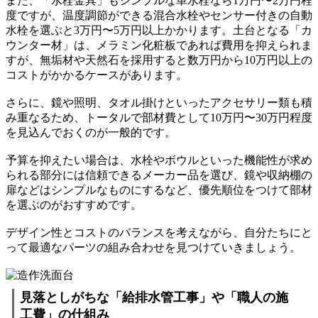
また、「水栓金具」もシンプルな単水栓なら1万円〜2万円程
度ですが、温度調節ができる混合水栓やセンサー付きの自動
水栓を選ぶと3万円〜5万円以上かかります。土台となる「カ
ウンター材」は、メラミン化粧板であれば費用を抑えられま
すが、無垢材や天然石を採用すると数万円から10万円以上の
コストがかかるケースがあります。
さらに、鏡や照明、タオル掛けといったアクセサリー類も積
み重なるため、トータルで部材費として10万円〜30万円程度
を見込んでおくのが一般的です。
予算を抑えたい場合は、水栓やボウルといった機能性が求め
られる部分には信頼できるメーカー品を選び、鏡や収納棚の
扉などはシンプルなものにするなど、優先順位をつけて部材
を選ぶのがおすすめです。
デザイン性とコストのバランスを考えながら、自分たちにと
って最適なパーツの組み合わせを見つけていきましょう。
見落としがちな「給排水管工事」や「職人の施
工費」の仕組み