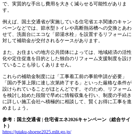
で、実質的な手出し費用を大きく減らせる可能性がありま
す。
例えば、国土交通省が実施している住宅省エネ関連のキャン
ペーンなどでは、節水型トイレや高断熱浴槽への交換とあわ
せて、洗面台にエコな「節湯水栓」を設置するリフォームに
対して補助金が交付されるケースがあります。
また、お住まいの地方公共団体によっては、地域経済の活性
化や定住促進を目的とした独自のリフォーム支援制度を設け
ていることも珍しくありません。
これらの補助金制度には「工事着工前の事前申請が必要」
「国の予算上限に達し次第終了する」といった厳格な条件が
設けられていることがほとんどです。そのため、リフォーム
を検討し始めた段階で早めに情報収集を行い、制度の手続き
に詳しい施工会社へ積極的に相談して、賢くお得に工事を進
めましょう。
参考：国土交通省 | 住宅省エネ2026キャンペーン（総合サイ
ト）
https://jutaku-shoene2025.mlit.go.jp/