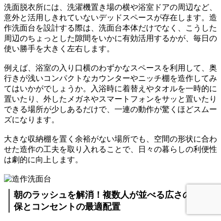
洗面脱衣所には、洗濯機置き場の横や浴室ドアの周辺など、
意外と活用しきれていないデッドスペースが存在します。造
作洗面台を設計する際は、洗面台本体だけでなく、こうした
周辺のちょっとした隙間をいかに有効活用するかが、毎日の
使い勝手を大きく左右します。
例えば、浴室の入り口横のわずかなスペースを利用して、奥
行きが浅いコンパクトなカウンターやニッチ棚を造作してみ
てはいかがでしょうか。入浴時に着替えやタオルを一時的に
置いたり、外したメガネやスマートフォンをサッと置いたり
できる場所が少しあるだけで、一連の動作が驚くほどスムー
ズになります。
大きな収納棚を置く余裕がない場所でも、空間の形状に合わ
せた造作の工夫を取り入れることで、日々の暮らしの利便性
は劇的に向上します。
朝のラッシュを解消！複数人が並べる広さの確
保とコンセントの最適配置