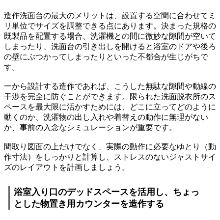
造作洗面台の最大のメリットは、設置する空間に合わせてミ
リ単位でサイズを調整できる点にあります。決まった規格の
既製品を配置する場合、洗濯機との間に微妙な隙間が空いて
しまったり、洗面台の引き出しを開けると浴室のドアや後ろ
の壁にぶつかってしまったりといった不都合が生じがちで
す。
一から設計する造作であれば、こうした無駄な隙間や動線の
干渉を完全に防ぐことができます。限られた洗面脱衣所のス
ペースを最大限に活かすためには、どこに立ってどのように
動くのか、洗濯物の出し入れや着替えの動作に無理がない
か、事前の入念なシミュレーションが重要です。
間取り図面の上だけでなく、実際の動作に必要なゆとり（動
作寸法）をしっかりと計算し、ストレスのないジャストサイ
ズのレイアウトを計画しましょう。
浴室入り口のデッドスペースを活用し、ちょっ
とした物置き用カウンターを造作する