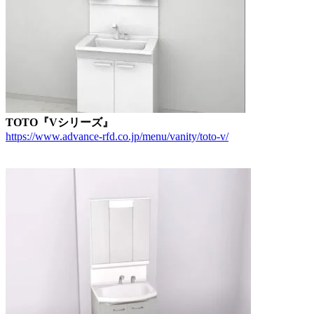
TOTO『Vシリーズ』
https://www.advance-rfd.co.jp/menu/vanity/toto-v/