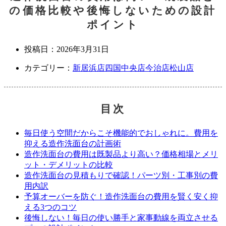
の価格比較や後悔しないための設計
ポイント
投稿日：
2026年3月31日
カテゴリー：
新居浜店
四国中央店
今治店
松山店
目次
毎日使う空間だからこそ機能的でおしゃれに。費用を
抑える造作洗面台の計画術
造作洗面台の費用は既製品より高い？価格相場とメリ
ット・デメリットの比較
造作洗面台の見積もりで確認！パーツ別・工事別の費
用内訳
予算オーバーを防ぐ！造作洗面台の費用を賢く安く抑
える3つのコツ
後悔しない！毎日の使い勝手と家事動線を両立させる