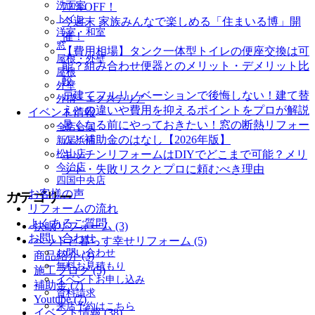
洗面室
77％OFF！
トイレ
今週末 家族みんなで楽しめる「住まいる博」開
洋室・和室
催！
窓
【費用相場】タンク一体型トイレの便座交換は可
屋根・外壁
能？組み合わせ便器とのメリット・デメリット比
屋根
較
外壁
戸建てフルリノベーションで後悔しない！建て替
外構・エクステリア
えとの違いや費用を抑えるポイントをプロが解説
イベント情報
暑くなる前にやっておきたい！窓の断熱リフォー
全店合同
ムと補助金のはなし【2026年版】
新居浜店
松山店
キッチンリフォームはDIYでどこまで可能？メリ
今治店
ット・失敗リスクとプロに頼むべき理由
四国中央店
お客様の声
カテゴリー
リフォームの流れ
よくあるご質問
快眠リフォーム (3)
お問い合わせ
ペットと暮らす幸せリフォーム (5)
お問い合わせ
商品紹介 (3)
無料お見積もり
施工ブログ (5)
イベントお申し込み
補助金 (7)
資料請求
Youtube (7)
来店予約はこちら
イベント情報 (38)