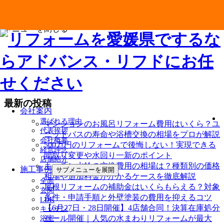
メニューを閉じる
最新の投稿
会社案内
選ばれる理由
マンションのお風呂リフォーム費用はいくら？ユ
代表挨拶
ニットバスの寿命や浴槽交換の相場をプロが解説
会社概要
500万円のリフォームで後悔しない！実現できる
経営理念
間取り変更や水回り一新のポイント
店舗紹介
キッチン水栓の交換費用の相場は？種類別の価格
施工事例
サブメニューを展開
相場や追加料金がかかるケースを徹底解説
全面
屋根リフォームの補助金はいくらもらえる？対象
玄関
条件・申請手順と外壁塗装の費用を抑えるコツ
LDK
【6月27日・28日開催】4店舗合同！決算在庫処分
キッチン
セール開催｜人気の水まわりリフォームが最大
浴室