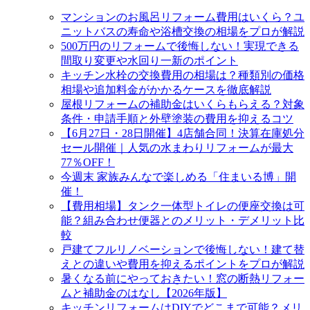
マンションのお風呂リフォーム費用はいくら？ユ
ニットバスの寿命や浴槽交換の相場をプロが解説
500万円のリフォームで後悔しない！実現できる
間取り変更や水回り一新のポイント
キッチン水栓の交換費用の相場は？種類別の価格
相場や追加料金がかかるケースを徹底解説
屋根リフォームの補助金はいくらもらえる？対象
条件・申請手順と外壁塗装の費用を抑えるコツ
【6月27日・28日開催】4店舗合同！決算在庫処分
セール開催｜人気の水まわりリフォームが最大
77％OFF！
今週末 家族みんなで楽しめる「住まいる博」開
催！
【費用相場】タンク一体型トイレの便座交換は可
能？組み合わせ便器とのメリット・デメリット比
較
戸建てフルリノベーションで後悔しない！建て替
えとの違いや費用を抑えるポイントをプロが解説
暑くなる前にやっておきたい！窓の断熱リフォー
ムと補助金のはなし【2026年版】
キッチンリフォームはDIYでどこまで可能？メリ