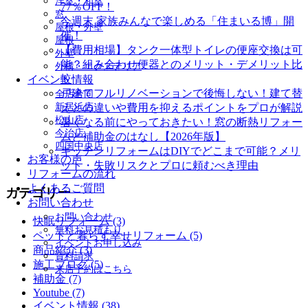
洋室・和室
77％OFF！
窓
今週末 家族みんなで楽しめる「住まいる博」開
屋根・外壁
催！
屋根
【費用相場】タンク一体型トイレの便座交換は可
外壁
能？組み合わせ便器とのメリット・デメリット比
外構・エクステリア
較
イベント情報
戸建てフルリノベーションで後悔しない！建て替
全店合同
新居浜店
えとの違いや費用を抑えるポイントをプロが解説
松山店
暑くなる前にやっておきたい！窓の断熱リフォー
今治店
ムと補助金のはなし【2026年版】
四国中央店
キッチンリフォームはDIYでどこまで可能？メリ
お客様の声
ット・失敗リスクとプロに頼むべき理由
リフォームの流れ
よくあるご質問
カテゴリー
お問い合わせ
お問い合わせ
快眠リフォーム (3)
無料お見積もり
ペットと暮らす幸せリフォーム (5)
イベントお申し込み
商品紹介 (3)
資料請求
施工ブログ (5)
来店予約はこちら
補助金 (7)
Youtube (7)
イベント情報 (38)