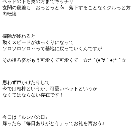
ベッドの下も奥の方までキッチリ！
玄関の段差も おっとっと💦 落下することなくクルっと方
向転換！
掃除が終わると
動くスピードがゆっくりになって
ソロソロソロ～って基地に戻っていくんですが
その後ろ姿がもう可愛くて可愛くて ☆:*･ﾟ(●´∀｀●)*･ﾟ☆
思わず声かけたりして
今では相棒というか、可愛いペットというか
なくてはならない存在です！
今日は『ルンバの日』
帰ったら「毎日ありがとう」ってお礼を言おう♪