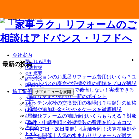
メニューを閉じる
会社案内
選ばれる理由
最新の投稿
代表挨拶
会社概要
マンションのお風呂リフォーム費用はいくら？ユ
経営理念
ニットバスの寿命や浴槽交換の相場をプロが解説
店舗紹介
500万円のリフォームで後悔しない！実現できる
施工事例
サブメニューを展開
間取り変更や水回り一新のポイント
全面
キッチン水栓の交換費用の相場は？種類別の価格
玄関
相場や追加料金がかかるケースを徹底解説
LDK
屋根リフォームの補助金はいくらもらえる？対象
キッチン
浴室
条件・申請手順と外壁塗装の費用を抑えるコツ
洗面室
【6月27日・28日開催】4店舗合同！決算在庫処分
トイレ
セール開催｜人気の水まわりリフォームが最大