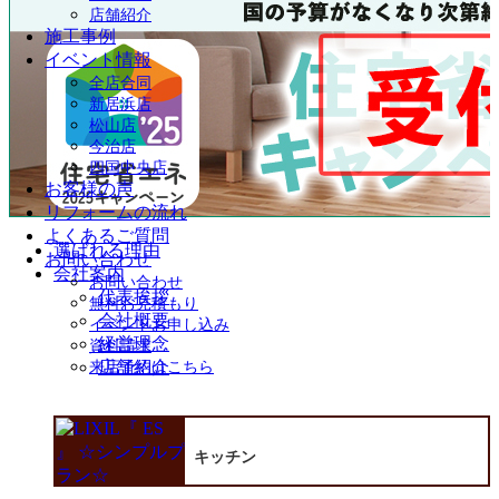
店舗紹介
施工事例
イベント情報
全店合同
新居浜店
松山店
今治店
四国中央店
お客様の声
リフォームの流れ
よくあるご質問
選ばれる理由
お問い合わせ
会社案内
お問い合わせ
代表挨拶
無料お見積もり
会社概要
イベントお申し込み
経営理念
資料請求
店舗紹介
来店予約はこちら
キッチン