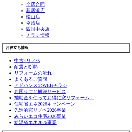
全店合同
新居浜店
松山店
今治店
四国中央店
チラシ情報
お役立ち情報
中古×リノベ
耐震と断熱
リフォームの流れ
よくあるご質問
アドバンスのWEBチラシ
お困りごと解決サービス
補助金を使ってお得に窓リフォーム！
住宅省エネ2026キャンペーン
先進的窓リノベ2026事業
みらいエコ住宅2026事業
給湯省エネ2026事業